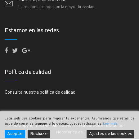
sdn@sdnproyectos.com
Le responderemos con la mayor brevedad.
Estamos en las redes
Política de calidad
Consulta nuestra política de calidad
Esta web usa cookies para mejorar tu experiencia. Asumiremos que estás de
acuerdo con ellas, aunque, si lo deseas, puedes rechazarlas.
Leer más
© Copyright 2018 — SDN Construcciones. Desarrollado por
Noosferica.es
Aceptar
Rechazar
Ajustes de las cookies